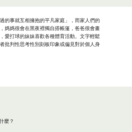
過的事就互相擁抱的平凡家庭」，而家人們的
，媽媽很會在黑夜裡獨自搭帳篷，爸爸很會畫
，愛打球的妹妹喜歡各種體育活動。文字輕鬆
者批判性思考性別刻板印象或偏見對於個人身
什麼？