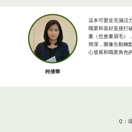
這本可愛並充滿活
職業和喜好直接打
畫（也會畫眉毛）
簡潔，圖像生動幽
心發展和職業角色
柯倩華
Ｑ：