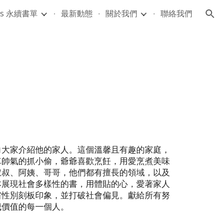
Gs 永續書單
最新動態
關於我們
聯絡我們
ion
向大家介紹他的家人。這個溫馨且有趣的家庭，
車帥氣的抓小偷，爺爺喜歡烹飪，用愛烹煮美味
叔叔、阿姨、哥哥，他們都有擅長的領域，以及
本展現社會多樣性的書，用體貼的心，愛著家人
省性別刻板印象，並打破社會偏見。獻給所有努
我價值的每一個人。