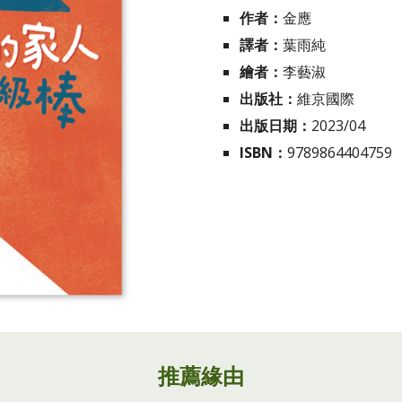
作者：
金應
譯者：
葉雨純
繪者：
李藝淑
出版社：
維京國際
出版日期：
2023/04
ISBN：
9789864404759
推薦緣由